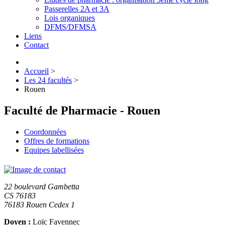
Passerelles 2A et 3A
Lois organiques
DFMS/DFMSA
Liens
Contact
Accueil
>
Les 24 facultés
>
Rouen
Faculté de Pharmacie -
Rouen
Coordonnées
Offres de formations
Equipes labellisées
22 boulevard Gambetta
CS 76183
76183
Rouen Cedex 1
Doyen :
Loïc Favennec