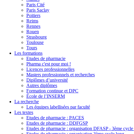
Paris Cité
Paris Saclay
Poitiers
Reims
Rennes
Rouen
Strasbourg
Toulouse
Tours
Les formations
Etudes de pharmacie
Pharma c'est pour moi !
Licences professionnelles
Masters professionnels et recherches
Diplômes d’université
Autres diplômes
Formation continue et DPC
École de l’INSERM
La recherche
Les équipes labellisées par faculté
Les textes
Etudes de pharmacie : PACES
Etudes de pharmacie : DDFGSP
Etudes de pharmacie : organisation DFASP - 3ème cycle 
Etudes de pharmacie : organisation 3ème cycle long